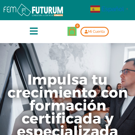
Español
▼
Mi Cuenta
Impulsa tu
crecimiento con
formación
certificada y
especializada​