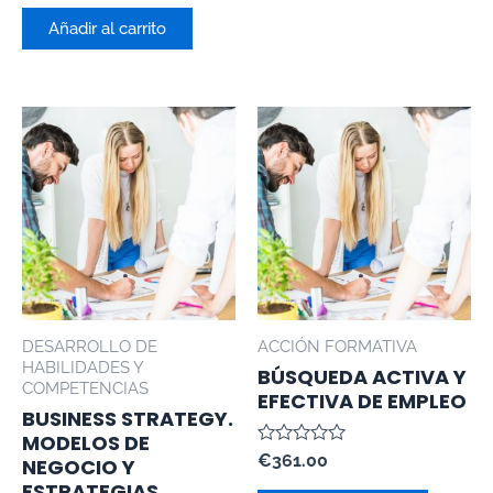
0
de
Añadir al carrito
5
DESARROLLO DE
ACCIÓN FORMATIVA
HABILIDADES Y
BÚSQUEDA ACTIVA Y
COMPETENCIAS
EFECTIVA DE EMPLEO
BUSINESS STRATEGY.
MODELOS DE
Valorado
€
361.00
NEGOCIO Y
con
ESTRATEGIAS
0