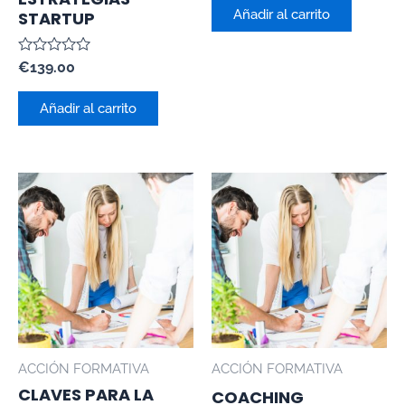
de
Añadir al carrito
STARTUP
5
Valorado
€
139.00
con
0
de
Añadir al carrito
5
ACCIÓN FORMATIVA
ACCIÓN FORMATIVA
CLAVES PARA LA
COACHING