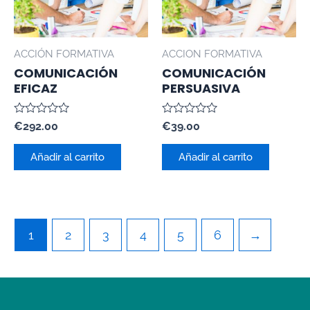
ACCIÓN FORMATIVA
ACCION FORMATIVA
COMUNICACIÓN
COMUNICACIÓN
EFICAZ
PERSUASIVA
Valorado
Valorado
€
292.00
€
39.00
con
con
0
0
de
de
Añadir al carrito
Añadir al carrito
5
5
1
2
3
4
5
6
→