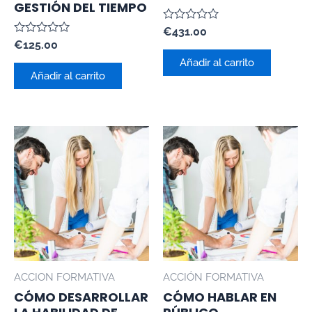
GESTIÓN DEL TIEMPO
Valorado
€
431.00
con
Valorado
€
125.00
0
con
de
Añadir al carrito
0
5
de
Añadir al carrito
5
ACCION FORMATIVA
ACCIÓN FORMATIVA
CÓMO DESARROLLAR
CÓMO HABLAR EN