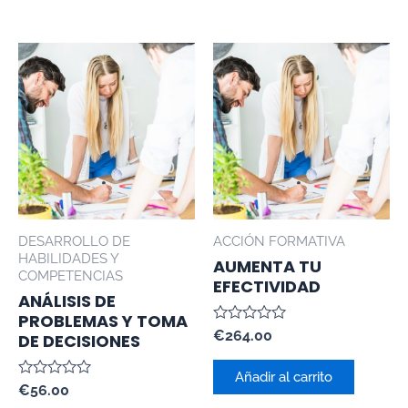
DESARROLLO DE
ACCIÓN FORMATIVA
HABILIDADES Y
AUMENTA TU
COMPETENCIAS
EFECTIVIDAD
ANÁLISIS DE
PROBLEMAS Y TOMA
Valorado
€
264.00
DE DECISIONES
con
0
de
Añadir al carrito
Valorado
5
€
56.00
con