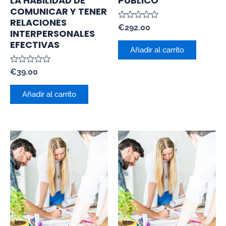
LA HABILIDAD DE
PÚBLICO
COMUNICAR Y TENER
RELACIONES
Valorado
€
292.00
INTERPERSONALES
con
0
EFECTIVAS
de
Añadir al carrito
5
Valorado
€
39.00
con
0
de
Añadir al carrito
5