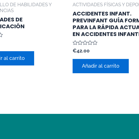
LO DE HABILIDADES Y
ACTIVIDADES FÍSICAS Y DEPO
NCIAS
ACCIDENTES INFANT.
DADES DE
PREVINFANT GUÍA FOR
ICACIÓN
PARA LA RÁPIDA ACTU
EN ACCIDENTES INFANT
Valorado
€
42.00
con
r al carrito
0
de
Añadir al carrito
5