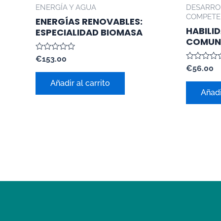
ENERGÍA Y AGUA
DESARROL
COMPETE
ENERGÍAS RENOVABLES:
HABILI
ESPECIALIDAD BIOMASA
COMUN
Valorado
€
153.00
con
Valorado
€
56.00
0
con
de
0
Añadir al carrito
5
de
Añadi
5