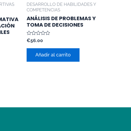
RTIVAS
DESARROLLO DE HABILIDADES Y
COMPETENCIAS
ANÁLISIS DE PROBLEMAS Y
MATIVA
TOMA DE DECISIONES
ACIÓN
ILES
Valorado
€
56.00
con
0
de
Añadir al carrito
5