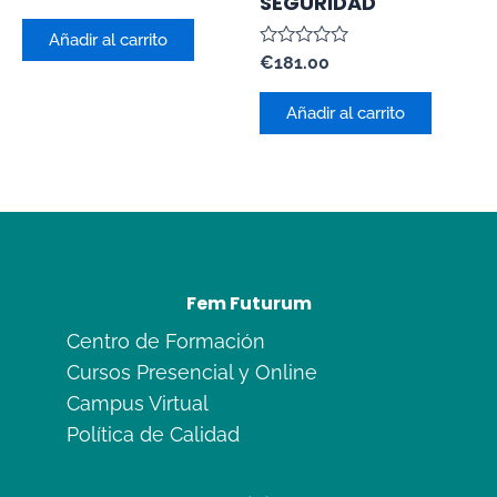
SEGURIDAD
con
0
de
Añadir al carrito
5
Valorado
€
181.00
con
0
de
Añadir al carrito
5
Fem Futurum
Centro de Formación
Cursos Presencial y Online
Campus Virtual
Política de Calidad