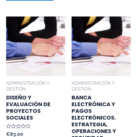
ADMINISTRACIÓN Y
ADMINISTRACIÓN Y
GESTIÓN
GESTIÓN
DISEÑO Y
BANCA
EVALUACIÓN DE
ELECTRÓNICA Y
PROYECTOS
PAGOS
SOCIALES
ELECTRÓNICOS.
ESTRATEGIA,
OPERACIONES Y
Valorado
€
83.00