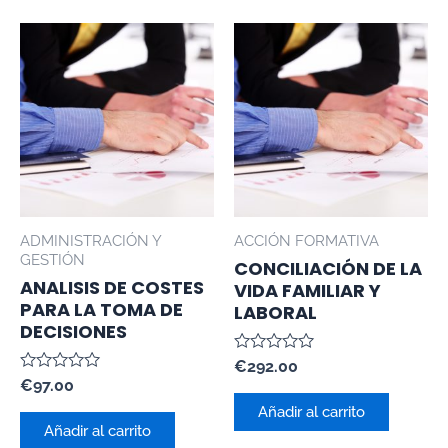
ADMINISTRACIÓN Y
ACCIÓN FORMATIVA
GESTIÓN
CONCILIACIÓN DE LA
ANALISIS DE COSTES
VIDA FAMILIAR Y
PARA LA TOMA DE
LABORAL
DECISIONES
Valorado
€
292.00
con
Valorado
€
97.00
0
con
de
Añadir al carrito
0
5
de
Añadir al carrito
5