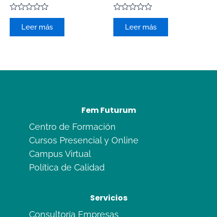
Valorado
Valorado
con
con
Leer más
Leer más
0
0
de
de
5
5
Fem Futurum
Centro de Formación
Cursos Presencial y Online
Campus Virtual
Política de Calidad
Servicios
Consultoría Empresas