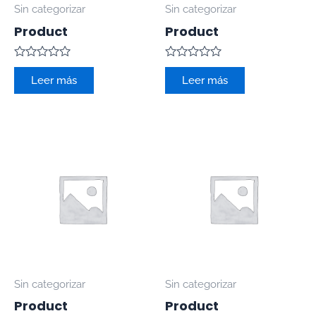
Sin categorizar
Sin categorizar
Product
Product
Valorado
Valorado
con
con
Leer más
Leer más
0
0
de
de
5
5
Sin categorizar
Sin categorizar
Product
Product