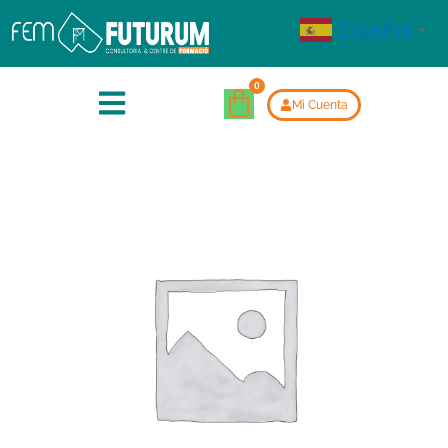
Español
▼
Mi Cuenta