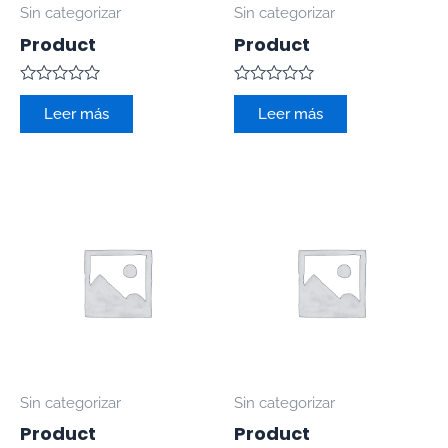
Sin categorizar
Sin categorizar
Product
Product
Valorado
Valorado
con
con
Leer más
Leer más
0
0
de
de
5
5
Sin categorizar
Sin categorizar
Product
Product