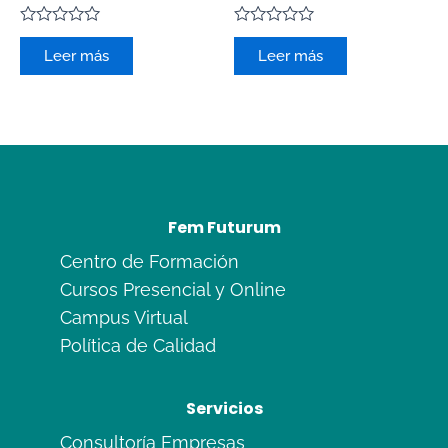
Valorado
Valorado
con
con
Leer más
Leer más
0
0
de
de
5
5
Fem Futurum
Centro de Formación
Cursos Presencial y Online
Campus Virtual
Política de Calidad
Servicios
Consultoría Empresas