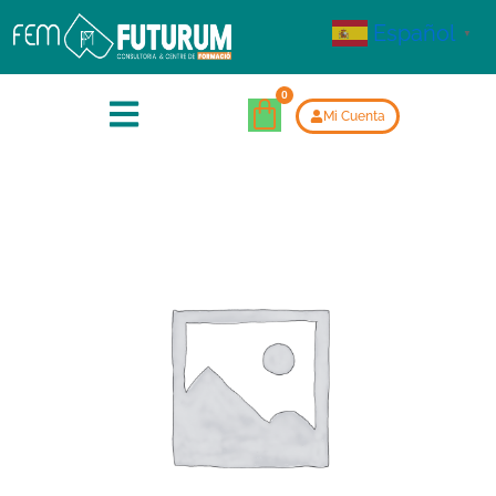
Español
▼
Mi Cuenta