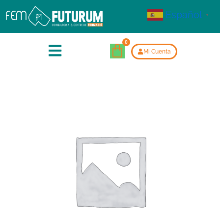
Español
▼
Mi Cuenta