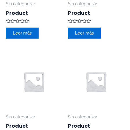
Sin categorizar
Sin categorizar
Product
Product
Valorado
Valorado
con
con
Leer más
Leer más
0
0
de
de
5
5
Sin categorizar
Sin categorizar
Product
Product