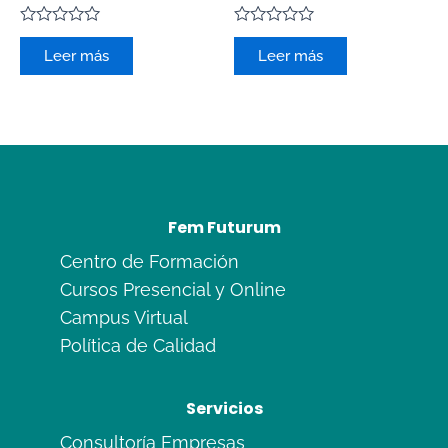
Valorado
Valorado
con
con
Leer más
Leer más
0
0
de
de
5
5
Fem Futurum
Centro de Formación
Cursos Presencial y Online
Campus Virtual
Política de Calidad
Servicios
Consultoría Empresas