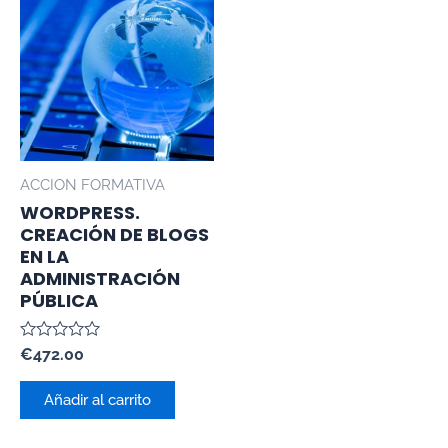
ACCION FORMATIVA
WORDPRESS.
CREACIÓN DE BLOGS
EN LA
ADMINISTRACIÓN
PÚBLICA
Valorado
€
472.00
con
0
de
Añadir al carrito
5