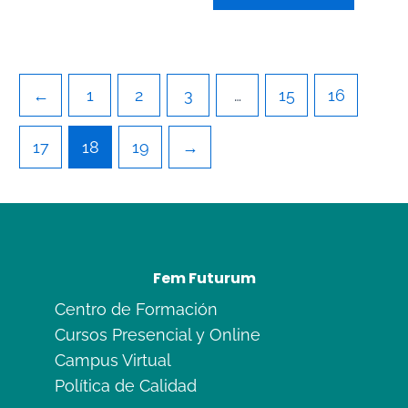
5
←
1
2
3
…
15
16
17
18
19
→
Fem Futurum
Centro de Formación
Cursos Presencial y Online
Campus Virtual
Política de Calidad