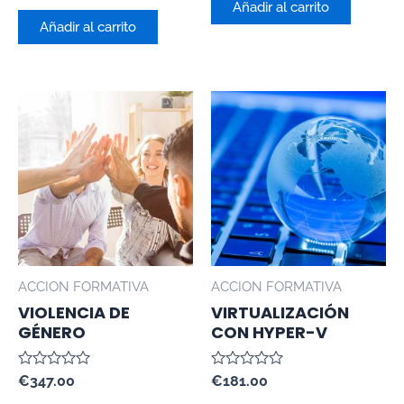
de
Añadir al carrito
0
5
de
Añadir al carrito
5
ACCION FORMATIVA
ACCION FORMATIVA
VIOLENCIA DE
VIRTUALIZACIÓN
GÉNERO
CON HYPER-V
Valorado
Valorado
€
347.00
€
181.00
con
con