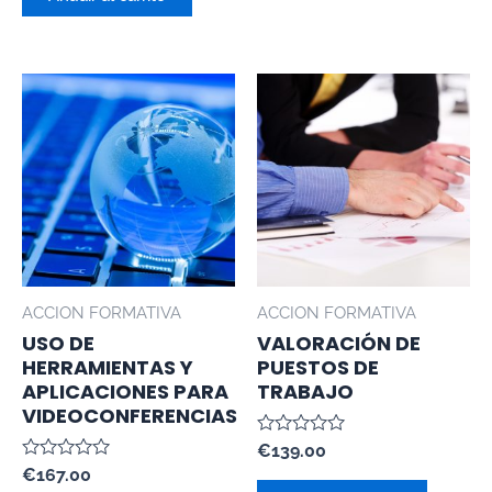
5
ACCION FORMATIVA
ACCION FORMATIVA
USO DE
VALORACIÓN DE
HERRAMIENTAS Y
PUESTOS DE
APLICACIONES PARA
TRABAJO
VIDEOCONFERENCIAS
Valorado
€
139.00
con
Valorado
€
167.00
0
con