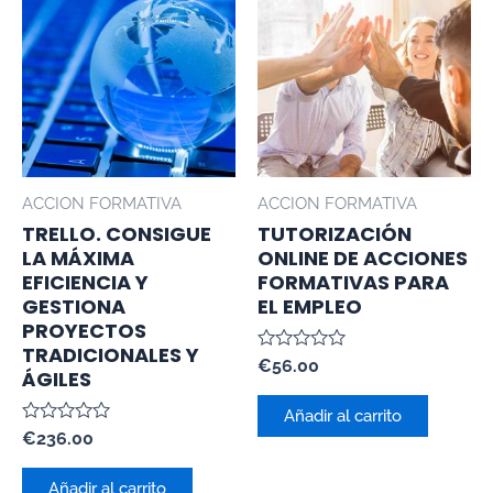
ACCION FORMATIVA
ACCION FORMATIVA
TRELLO. CONSIGUE
TUTORIZACIÓN
LA MÁXIMA
ONLINE DE ACCIONES
EFICIENCIA Y
FORMATIVAS PARA
GESTIONA
EL EMPLEO
PROYECTOS
TRADICIONALES Y
Valorado
€
56.00
ÁGILES
con
0
de
Añadir al carrito
5
Valorado
€
236.00
con
0
de
Añadir al carrito