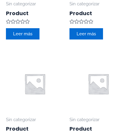
Sin categorizar
Sin categorizar
Product
Product
Valorado
Valorado
con
con
Leer más
Leer más
0
0
de
de
5
5
Sin categorizar
Sin categorizar
Product
Product