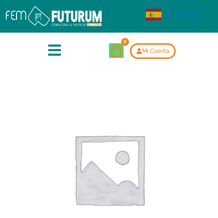
Español
▼
Mi Cuenta