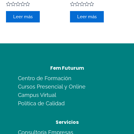
Valorado
Valorado
con
con
Leer más
Leer más
0
0
de
de
5
5
Fem Futurum
Centro de Formación
Cursos Presencial y Online
Campus Virtual
Política de Calidad
Servicios
Consultoría Empresas