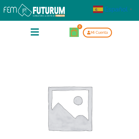
Español
▼
Mi Cuenta