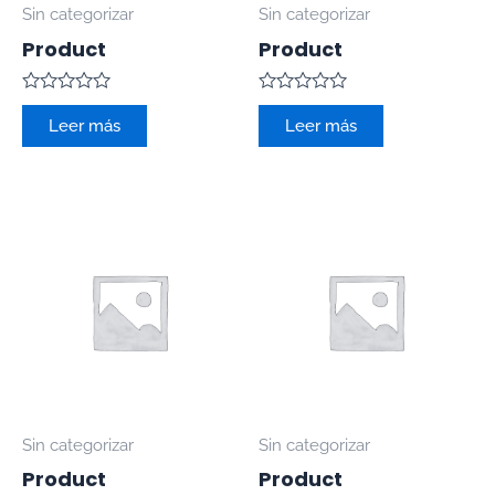
Sin categorizar
Sin categorizar
Product
Product
Valorado
Valorado
con
con
Leer más
Leer más
0
0
de
de
5
5
Sin categorizar
Sin categorizar
Product
Product