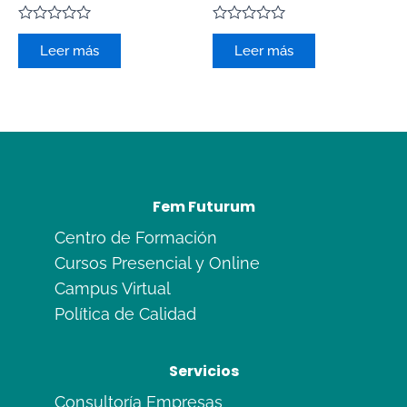
Valorado
Valorado
con
con
Leer más
Leer más
0
0
de
de
5
5
Fem Futurum
Centro de Formación
Cursos Presencial y Online
Campus Virtual
Política de Calidad
Servicios
Consultoría Empresas