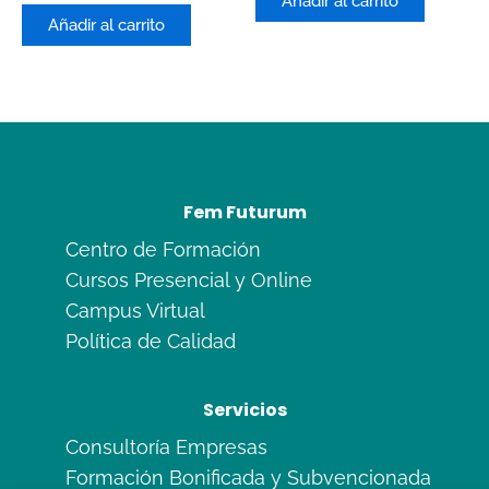
Añadir al carrito
0
5
de
Añadir al carrito
5
Fem Futurum
Centro de Formación
Cursos Presencial y Online
Campus Virtual
Política de Calidad
Servicios
Consultoría Empresas
Formación Bonificada y Subvencionada