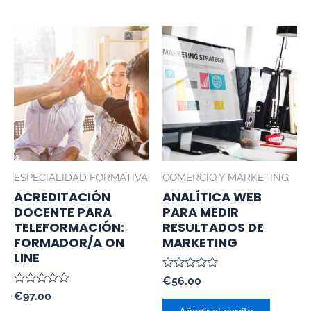
ESPECIALIDAD FORMATIVA
COMERCIO Y MARKETING
ACREDITACIÓN
ANALÍTICA WEB
DOCENTE PARA
PARA MEDIR
TELEFORMACIÓN:
RESULTADOS DE
FORMADOR/A ON
MARKETING
LINE
Valorado
€
56.00
con
Valorado
€
97.00
0
con
de