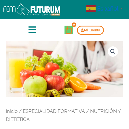
Español
▼
Mi Cuenta
Inicio
/
ESPECIALIDAD FORMATIVA
/ NUTRICIÓN Y
DIETÉTICA