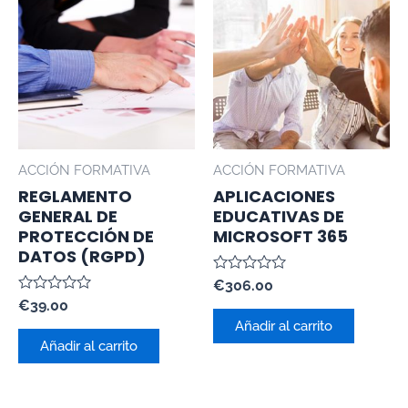
ACCIÓN FORMATIVA
ACCIÓN FORMATIVA
REGLAMENTO
APLICACIONES
GENERAL DE
EDUCATIVAS DE
PROTECCIÓN DE
MICROSOFT 365
DATOS (RGPD)
Valorado
€
306.00
con
Valorado
€
39.00
0
con
de
Añadir al carrito
0
5
de
Añadir al carrito
5