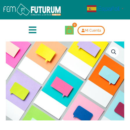
Español
▼
Mi Cuenta