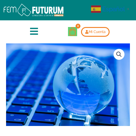
Español
▼
Mi Cuenta