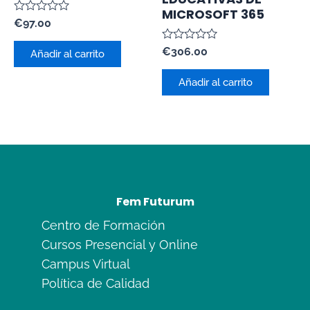
MICROSOFT 365
Valorado
€
97.00
con
0
Valorado
€
306.00
de
Añadir al carrito
con
5
0
de
Añadir al carrito
5
Fem Futurum
Centro de Formación
Cursos Presencial y Online
Campus Virtual
Política de Calidad