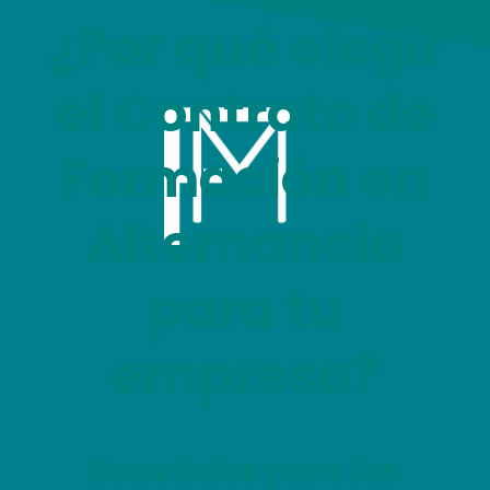
¿Por qué elegir
el Contrato de
Formación en
Alternancia
para tu
empresa?
Beneficios para las