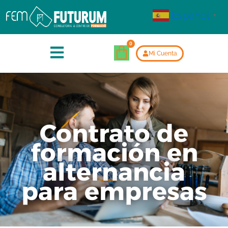
Español
▼
Mi Cuenta
Contrato de
formación en
alternancia
para empresas