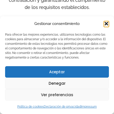
contratación y garantizando el cumplimiento
de los requisitos establecidos.
Gestionar consentimiento
Para ofrecer las mejores experiencias, utilizamos tecnologías como las
cookies para almacenar y/o acceder a la información del dispositivo. El
Administración y gestión
consentimiento de estas tecnologías nos permitirá procesar datos como
el comportamiento de navegación o las identificaciones únicas en este
sitio. No consentir o retirar el consentimiento, puede afectar
negativamente a ciertas características y funciones.
OCUPACIONES:
Aceptar
ADMINISTRATIVOS/AS:
Denegar
Auxiliar administrativo comercial
Ver preferencias
Auxiliar administrativo de cobros y
pagos
Política de cookies
Declaración de privacidad
Impressum