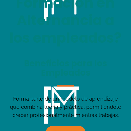
Formación en
Alternancia a
los empleados?
Beneficios para los
Empleados
Forma parte de un modelo de aprendizaje
que combina teoría y práctica, permitiéndote
crecer profesionalmente mientras trabajas.