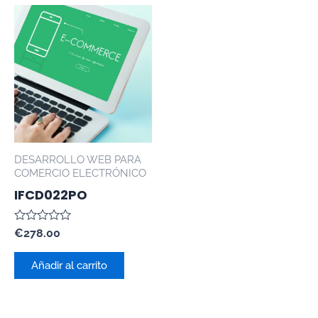
DESARROLLO WEB PARA
COMERCIO ELECTRÓNICO
IFCD022PO
Valorado
€
278.00
con
0
de
Añadir al carrito
5